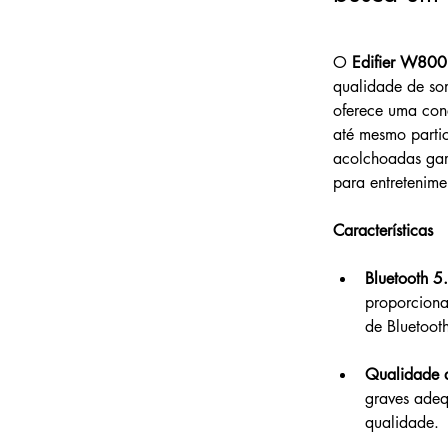
O 
Edifier W800
qualidade de so
oferece uma cone
até mesmo partic
acolchoadas gar
para entretenime
Características
Bluetooth 5
proporciona
de Bluetoot
Qualidade 
graves adeq
qualidade.