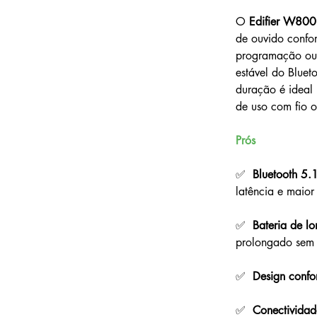
O 
Edifier W800
de ouvido confor
programação ou 
estável do Bluet
duração é ideal 
de uso com fio o
Prós
✅  
Bluetooth 5.
latência e maior
✅  
Bateria de l
prolongado sem 
✅  
Design confor
✅  
Conectividad