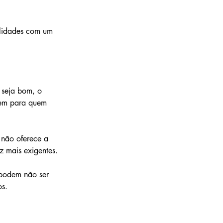
alidades com um 
 seja bom, o 
gem para quem 
não oferece a 
z mais exigentes.
 podem não ser 
os.