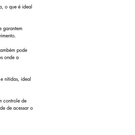
, o que é ideal 
e garantem 
vimento.
 também pode 
es onde a 
 nítidas, ideal 
m controle de 
de de acessar o 