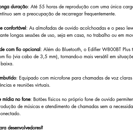
longa duração
: Até 55 horas de reprodução com uma única carga
ntínuo sem a preocupação de recarregar frequentemente.
e confortável
: As almofadas de ouvido acolchoadas e o peso lev
rante longas sessões de uso, seja em casa, no trabalho ou em mo
de com fio opcional
: Além do Bluetooth, o Edifier W800BT Plus
om fio (via cabo de 3,5 mm), tornando-o mais versátil em situaçõ
 baixa.
embutido
: Equipado com microfone para chamadas de voz claras e
ncias e reuniões virtuais.
e mídia no fone
: Botões físicos no próprio fone de ouvido permite
rodução de músicas e atendimento de chamadas sem a necessida
 conectado.
ara desenvolvedores?