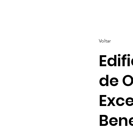
Voltar
Edif
de 
Exce
Bene