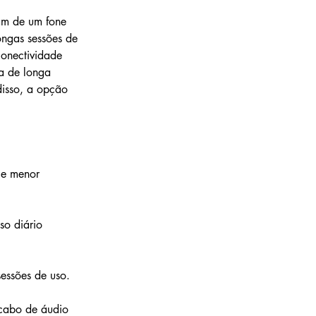
am de um fone 
ongas sessões de 
onectividade 
a de longa 
disso, a opção 
ce menor 
so diário 
essões de uso.
 cabo de áudio 