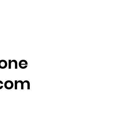
Fone
 com