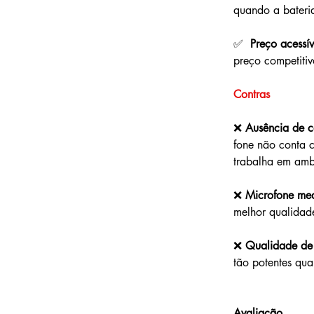
quando a bateria
✅  
Preço acessív
preço competitiv
Contras
❌ 
Ausência de c
fone não conta 
trabalha em ambi
❌ 
Microfone me
melhor qualidad
❌ 
Qualidade de
tão potentes qu
Avaliação