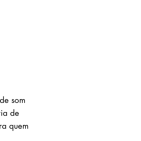
 de som
ria de
ara quem