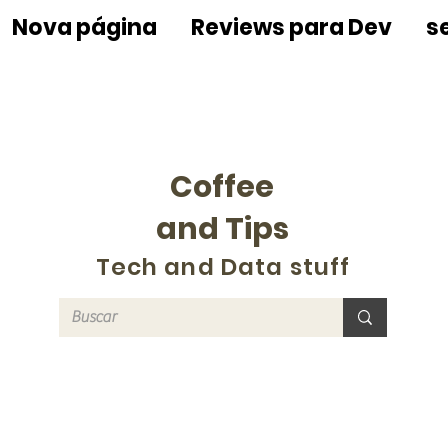
Nova página
Reviews para Dev
s
Coffee
and Tips
Tech and Data stuff