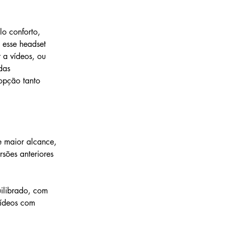
lo conforto, 
 esse headset 
 a vídeos, ou 
das 
opção tanto 
e maior alcance, 
sões anteriores 
ilibrado, com 
vídeos com 