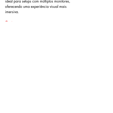
ideal para setups com múltiplos monitores, 
oferecendo uma experiência visual mais 
imersiva.
Contras
❌  
Taxa de atualização limitada a 60Hz
: 
Embora adequado para uso profissional e 
casual, gamers competitivos podem preferir 
uma taxa de atualização mais alta para 
jogos mais rápidos.
❌  
Ajustes ergonômicos limitados
: O monitor 
não oferece ajustes de altura ou rotação, 
limitando o conforto sem um suporte 
adicional.
❌  
Alto-falantes embutidos ausentes
: Para 
quem precisa de som embutido, será 
necessário utilizar fones de ouvido ou alto-
falantes externos.