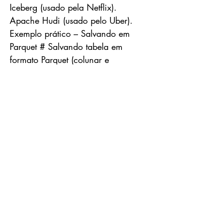
Iceberg (usado pela Netflix).
Apache Hudi (usado pelo Uber).
Exemplo prático – Salvando em
Parquet # Salvando tabela em
formato Parquet (colunar e
otimizado)
import pandas as pd
# Carregando os dados do CSV
para o Dataframe
df =
pd.read_csv("data_lake/produtos.cs
v")
# Através do Dataframe já
carregado é criado o parquet