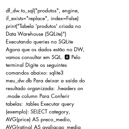
df_dw.to_sql("produtos", engine,
if_exists="replace", index=False)
print("Tabela 'produtos' criada no
Data Warehouse (SQLite)")
Executando queries no SQLite
Agora que os dados estão no DW,
vamos consultar em SQL. 🅰️ Pelo
terminal Digite os seguintes
comandos abaixo: sqlite3
meu_dw.db Para deixar a saída do
resultado organizada: .headers on
.mode column Para Conferir
tabelas: .tables Executar query
(exemplo): SELECT category,
AVG(price) AS preco_medio,
AVG(rating) AS avaliacao_media