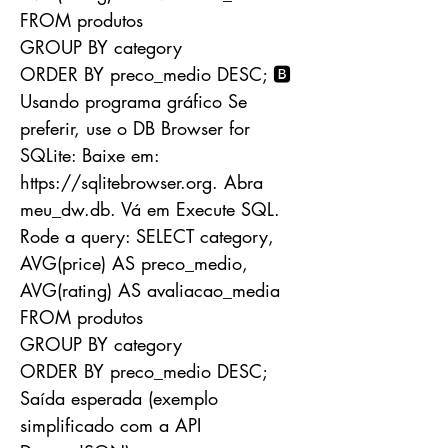
FROM produtos
GROUP BY category
ORDER BY preco_medio DESC; 🅱️
Usando programa gráfico Se
preferir, use o DB Browser for
SQLite: Baixe em:
https://sqlitebrowser.org
. Abra
meu_dw.db. Vá em Execute SQL.
Rode a query: SELECT category,
AVG(price) AS preco_medio,
AVG(rating) AS avaliacao_media
FROM produtos
GROUP BY category
ORDER BY preco_medio DESC;
Saída esperada (exemplo
simplificado com a API