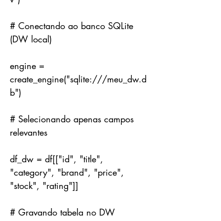
# Conectando ao banco SQLite
(DW local)
engine =
create_engine("sqlite:///meu_dw.d
b")
# Selecionando apenas campos
relevantes
df_dw = df[["id", "title",
"category", "brand", "price",
"stock", "rating"]]
# Gravando tabela no DW