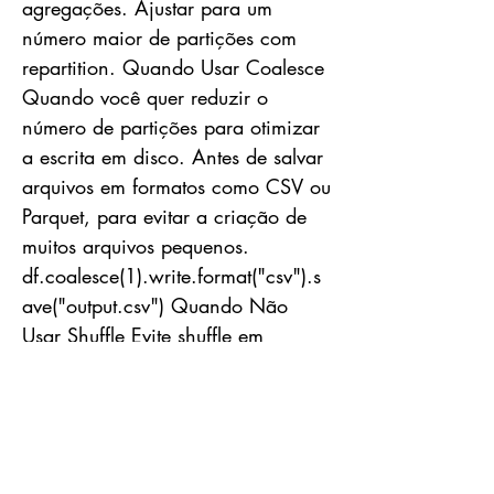
agregações. Ajustar para um
número maior de partições com
repartition. Quando Usar Coalesce
Quando você quer reduzir o
número de partições para otimizar
a escrita em disco. Antes de salvar
arquivos em formatos como CSV ou
Parquet, para evitar a criação de
muitos arquivos pequenos.
df.coalesce(1).write.format("csv").s
ave("output.csv") Quando Não
Usar Shuffle Evite shuffle em
pipelines com grande volume de
dados e se puder pré-processar os
dados para minimizar
redistribuições. Coalesce Não use
coalesce para aumentar partições.