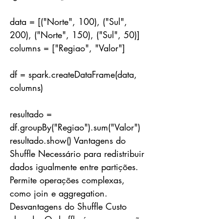
data = [("Norte", 100), ("Sul",
200), ("Norte", 150), ("Sul", 50)]
columns = ["Regiao", "Valor"]
df = spark.createDataFrame(data,
columns)
resultado =
df.groupBy("Regiao").sum("Valor")
resultado.show() Vantagens do
Shuffle Necessário para redistribuir
dados igualmente entre partições.
Permite operações complexas,
como join e aggregation.
Desvantagens do Shuffle Custo