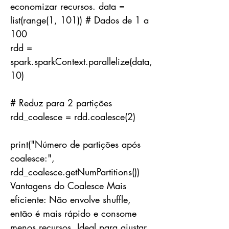
economizar recursos. data =
list(range(1, 101)) # Dados de 1 a
100
rdd =
spark.sparkContext.parallelize(data,
10)
# Reduz para 2 partições
rdd_coalesce = rdd.coalesce(2)
print("Número de partições após
coalesce:",
rdd_coalesce.getNumPartitions())
Vantagens do Coalesce Mais
eficiente: Não envolve shuffle,
então é mais rápido e consome
menos recursos. Ideal para ajustar