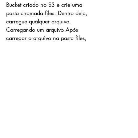
Bucket criado no S3 e crie uma
pasta chamada files. Dentro dela,
carregue qualquer arquivo.
Carregando um arquivo Após
carregar o arquivo na pasta files,
acesse o SQS criado. Você verá
que existe mensagens disponíveis
na SQS que foi criada nos passos
anteriores. Acesse as mensagens e
navegue pelas informações. Pronto,
temos uma notificação de evento
criada. Para mais informações,
acesse os links:
https://registry.terraform.io/provid
ers/hashicorp/aws/latest/docs/res
ources/s3_bucket_notification
https://docs.aws.amazon.com/Am