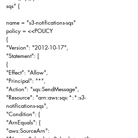
sqs" {
name = "s3-notifications-sqs"
policy = <<POLICY
{
"Version": "
2012-10-17
",
"Statement": [
{
"Effect": "Allow",
"Principal": "*",
"Action": "sqs:SendMessage",
"Resource": "arn:aws:sqs:*:*:s3-
notifications-sqs",
"Condition": {
"ArnEquals": {
"aws:SourceArn":