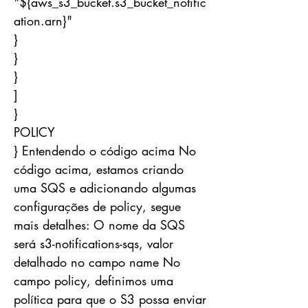
"${aws_s3_bucket.s3_bucket_notific
ation.arn}"
}
}
}
]
}
POLICY
} Entendendo o código acima No
código acima, estamos criando
uma SQS e adicionando algumas
configurações de policy, segue
mais detalhes: O nome da SQS
será s3-notifications-sqs, valor
detalhado no campo name No
campo policy, definimos uma
política para que o S3 possa enviar