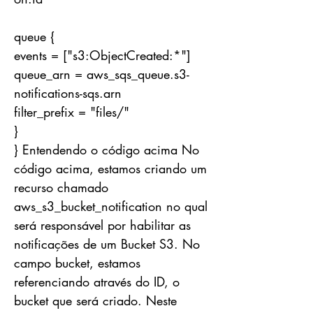
queue {
events = ["s3:ObjectCreated:*"]
queue_arn = aws_sqs_queue.s3-
notifications-sqs.arn
filter_prefix = "files/"
}
} Entendendo o código acima No
código acima, estamos criando um
recurso chamado
aws_s3_bucket_notification no qual
será responsável por habilitar as
notificações de um Bucket S3. No
campo bucket, estamos
referenciando através do ID, o
bucket que será criado. Neste