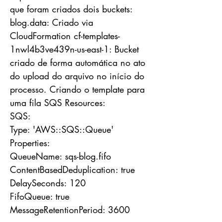
que foram criados dois buckets:
blog.data: Criado via
CloudFormation cf-templates-
1nwl4b3ve439n-us-east-1: Bucket
criado de forma automática no ato
do upload do arquivo no início do
processo. Criando o template para
uma fila SQS Resources:
SQS:
Type: 'AWS::SQS::Queue'
Properties:
QueueName: sqs-blog.fifo
ContentBasedDeduplication: true
DelaySeconds: 120
FifoQueue: true
MessageRetentionPeriod: 3600