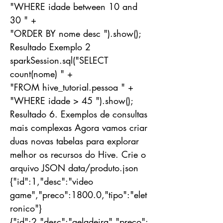
"WHERE idade between 10 and
30 " +
"ORDER BY nome desc ").show();
Resultado Exemplo 2
sparkSession.sql("SELECT
count(nome) " +
"FROM hive_tutorial.pessoa " +
"WHERE idade > 45 ").show();
Resultado 6. Exemplos de consultas
mais complexas Agora vamos criar
duas novas tabelas para explorar
melhor os recursos do Hive. Crie o
arquivo JSON data/produto.json
{"id":1,"desc":"video
game","preco":1800.0,"tipo":"elet
ronico"}
{"id":2,"desc":"geladeira","preco":