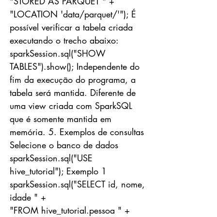
"STORED AS PARQUET " +
"LOCATION 'data/parquet/'"); É
possível verificar a tabela criada
executando o trecho abaixo:
sparkSession.sql("SHOW
TABLES").show(); Independente do
fim da execução do programa, a
tabela será mantida. Diferente de
uma view criada com SparkSQL
que é somente mantida em
memória. 5. Exemplos de consultas
Selecione o banco de dados
sparkSession.sql("USE
hive_tutorial"); Exemplo 1
sparkSession.sql("SELECT id, nome,
idade " +
"FROM hive_tutorial.pessoa " +