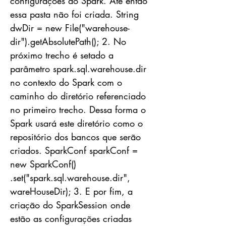
configurações do Spark. Até então
essa pasta não foi criada. String
dwDir = new File("warehouse-
dir").getAbsolutePath(); 2. No
próximo trecho é setado a
parâmetro spark.sql.warehouse.dir
no contexto do Spark com o
caminho do diretório referenciado
no primeiro trecho. Dessa forma o
Spark usará este diretório como o
repositório dos bancos que serão
criados. SparkConf sparkConf =
new SparkConf()
.set("spark.sql.warehouse.dir",
wareHouseDir); 3. E por fim, a
criação do SparkSession onde
estão as configurações criadas