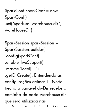
SparkConf sparkConf = new
SparkConf()
.set("spark.sql.warehouse.dir",
wareHouseDir);
SparkSession sparkSession =
SparkSession.builder()
.config(sparkConf)
.enableHiveSupport()
.master("local[1]")
.getOrCreate(); Entendendo as
configurações acima: 1. Neste
trecho a variável dwDir recebe o
caminho da pasta warehouse-dir
que será utilizada nas