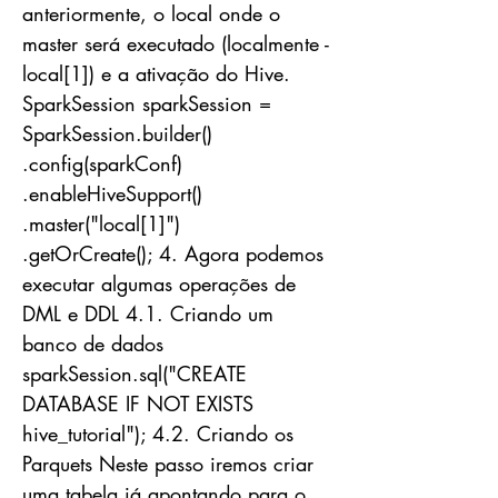
anteriormente, o local onde o
master será executado (localmente -
local[1]) e a ativação do Hive.
SparkSession sparkSession =
SparkSession.builder()
.config(sparkConf)
.enableHiveSupport()
.master("local[1]")
.getOrCreate(); 4. Agora podemos
executar algumas operações de
DML e DDL 4.1. Criando um
banco de dados
sparkSession.sql("CREATE
DATABASE IF NOT EXISTS
hive_tutorial"); 4.2. Criando os
Parquets Neste passo iremos criar
uma tabela já apontando para o