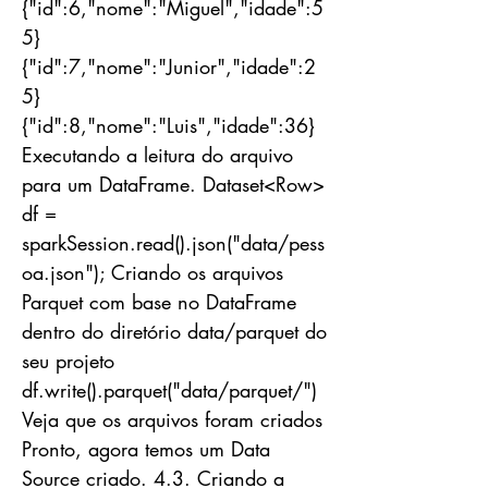
{"id":6,"nome":"Miguel","idade":5
5}
{"id":7,"nome":"Junior","idade":2
5}
{"id":8,"nome":"Luis","idade":36}
Executando a leitura do arquivo
para um DataFrame. Dataset<Row>
df =
sparkSession.read().json("data/pess
oa.json"); Criando os arquivos
Parquet com base no DataFrame
dentro do diretório data/parquet do
seu projeto
df.write().parquet("data/parquet/")
Veja que os arquivos foram criados
Pronto, agora temos um Data
Source criado. 4.3. Criando a