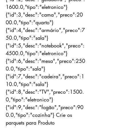
1600.0,"tipo":"eletronico"}
{"id":3,"desc":"cama","preco":20
00.0,"tipo":"quarto"}
{"id":4,"desc":"armário","preco":7
50.0,"tipo":"sala"}
{"id":5,"desc":"notebook","preco":
4500.0,"tipo":"eletronico"}
{"id":6,"desc":"mesa","preco":250
0.0,"tipo":"sala"}
{"id":7,"desc":"cadeira","preco":1
10.0,"tipo":"sala"}
{"id":8,"desc":"TV","preco":1500.
0,"tipo":"eletronico"}
{"id":9,"desc":"fogão","preco":90
0.0,"tipo":"cozinha"} Crie os
parquets para Produto