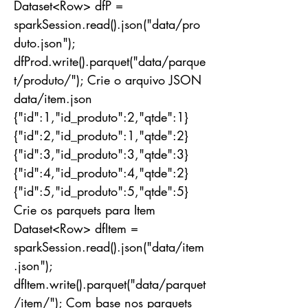
Dataset<Row> dfP =
sparkSession.read().json("data/pro
duto.json");
dfProd.write().parquet("data/parque
t/produto/"); Crie o arquivo JSON
data/item.json
{"id":1,"id_produto":2,"qtde":1}
{"id":2,"id_produto":1,"qtde":2}
{"id":3,"id_produto":3,"qtde":3}
{"id":4,"id_produto":4,"qtde":2}
{"id":5,"id_produto":5,"qtde":5}
Crie os parquets para Item
Dataset<Row> dfItem =
sparkSession.read().json("data/item
.json");
dfItem.write().parquet("data/parquet
/item/"); Com base nos parquets