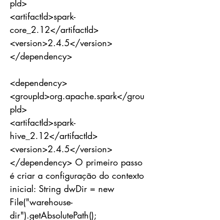
pId>
<artifactId>spark-
core_2.12</artifactId>
<version>2.4.5</version>
</dependency>
<dependency>
<groupId>org.apache.spark</grou
pId>
<artifactId>spark-
hive_2.12</artifactId>
<version>2.4.5</version>
</dependency> O primeiro passo
é criar a configuração do contexto
inicial: String dwDir = new
File("warehouse-
dir").getAbsolutePath();