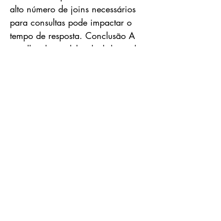
alto número de joins necessários
para consultas pode impactar o
tempo de resposta. Conclusão A
escolha do modelo ideal depende
dos requisitos específicos do
negócio: Se busca simplicidade e
rapidez em consultas, o Star
Schema é a melhor opção. Se a
redundância de dados for um
problema, o Snowflake Schema
pode ser a escolha mais eficiente.
Para cenários complexos com
múltiplos processos de negócios, o
Galaxy Schema oferece a
flexibilidade necessária.
Independentemente do modelo