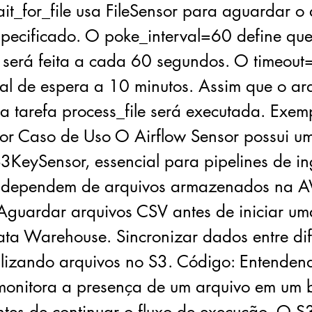
it_for_file usa FileSensor para aguardar o
pecificado. O poke_interval=60 define que
o será feita a cada 60 segundos. O timeout
tal de espera a 10 minutos. Assim que o arq
a tarefa process_file será executada. Exem
r Caso de Uso O Airflow Sensor possui u
KeySensor, essencial para pipelines de in
 dependem de arquivos armazenados na 
Aguardar arquivos CSV antes de iniciar u
ta Warehouse. Sincronizar dados entre dif
tilizando arquivos no S3. Código: Entende
onitora a presença de um arquivo em um 
es de continuar o fluxo de execução. O 