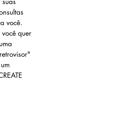
 suas
onsultas
ra você.
 você quer
 uma
etrovisor"
 um
 CREATE