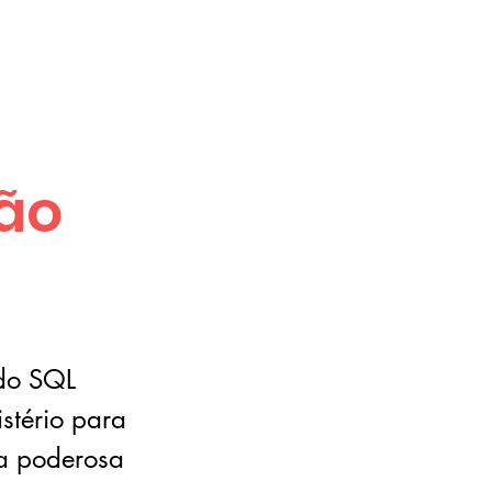
ão
ndo SQL
tério para
sa poderosa