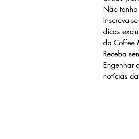
Não tenha
Inscreva-s
dicas excl
da Coffee 
Receba sema
Engenharia
notícias d