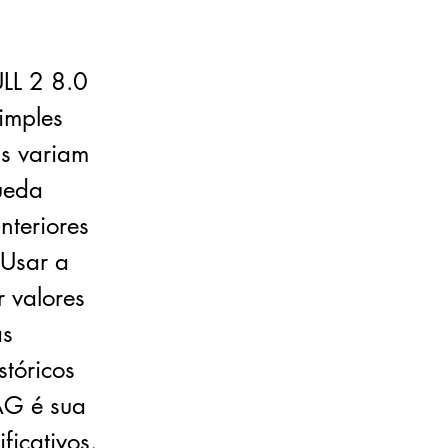
LL 2 8.0
imples
s variam
ueda
nteriores
Usar a
 valores
as
tóricos
AG é sua
ficativos.