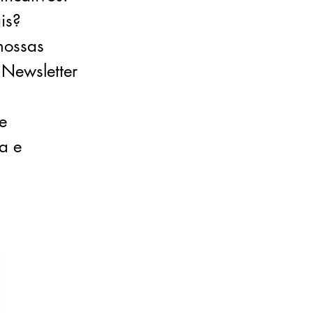
is?
nossas
 Newsletter
e
a e