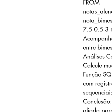
FROM
notas_alun
nota_bimes
7.5 0.5 3 
Acompanha
entre bime
Análises C
Calcule mu
Função SQL
com registr
sequenciai
Conclusão:
aliada para