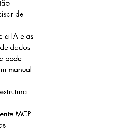
tão
cisar de
 a IA e as
s de dados
ue pode
um manual
strutura
liente MCP
as