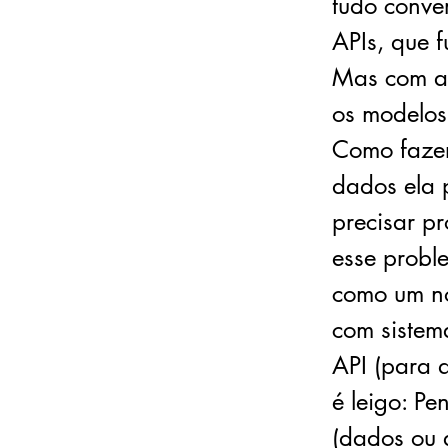
tudo conve
APIs, que 
Mas com a 
os modelos
Como fazer
dados ela 
precisar p
esse probl
como um no
com sistem
API (para 
é leigo: P
(dados ou 