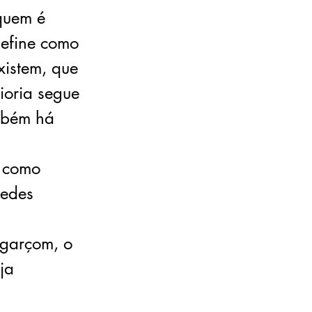
 quem é
define como
xistem, que
ioria segue
mbém há
s como
redes
 garçom, o
ja