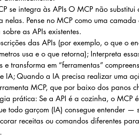
 se integra às APIs O MCP não substitui
ia nelas. Pense no MCP como uma camada
a sobre as APIs existentes.
escrições das APIs (por exemplo, o que o en
etros usa e o que retorna); Interpreta essa
s e transforma em “ferramentas” compreens
e IA; Quando a IA precisa realizar uma aç
erramenta MCP, que por baixo dos panos 
ogia prática: Se a API é a cozinha, o MCP 
que todo garçom (IA) consegue entender — 
ecorar receitas ou comandos diferentes par
.