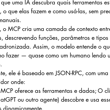
e que uma IA descubra quais ferramentas es
, o que elas fazem e como usá-las, sem pre
 manuais.
, o MCP cria uma camada de contexto entre
s, descrevendo funções, parâmetros e tipo
adronizada. Assim, o modelo entende o q
omo fazer — quase como um humano lendo 
.
te, ele é baseado em JSON-RPC, com uma e
vidor onde:
 MCP oferece as ferramentas e dados; O c
atGPT ou outro agente) descobre e usa ess
s dinamicamente.