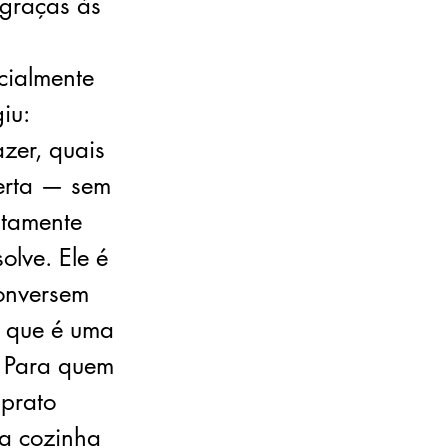
 graças às
cialmente
iu:
zer, quais
certa — sem
atamente
olve. Ele é
conversem
O que é uma
) Para quem
 prato
 a cozinha