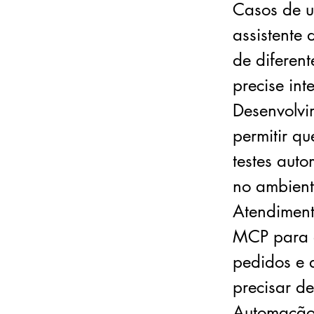
Casos de u
assistente
de diferen
precise in
Desenvolvi
permitir qu
testes aut
no ambient
Atendiment
MCP para ac
pedidos e 
precisar d
Automação 