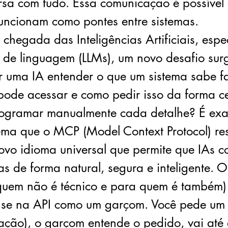
rsa com tudo. Essa comunicação é possível
funcionam como pontes entre sistemas.
chegada das Inteligências Artificiais, espe
 de linguagem (LLMs), um novo desafio surg
 uma IA entender o que um sistema sabe fa
pode acessar e como pedir isso da forma 
rogramar manualmente cada detalhe? É ex
ema que o MCP (Model Context Protocol) res
vo idioma universal que permite que IAs 
as de forma natural, segura e inteligente. 
quem não é técnico e para quem é também
ense na API como um garçom. Você pede um
ação), o garçom entende o pedido, vai até