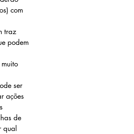
nos) com
 traz
 que podem
 muito
ode ser
ar ações
s
ilhas de
r qual