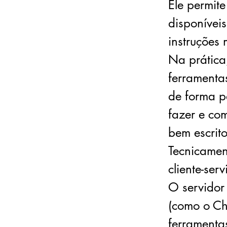
Ele permit
disponíveis
instruções
Na prática
ferramenta
de forma p
fazer e c
bem escrito
Tecnicamen
cliente-ser
O servidor
(como o Ch
ferramenta