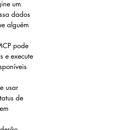
gine um
essa dados
que alguém
 MCP pode
ts e execute
sponíveis
e usar
tatus de
sem
oderão