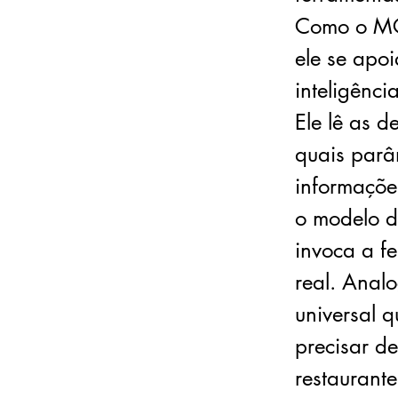
Como o MCP
ele se apo
inteligênci
Ele lê as d
quais parâm
informaçõe
o modelo d
invoca a f
real. Anal
universal 
precisar d
restaurante