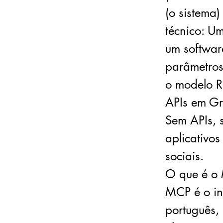
(o sistema
técnico: U
um softwar
parâmetros
o modelo R
APIs em Gr
Sem APIs, 
aplicativo
sociais.
O que é o 
MCP é o in
português, 