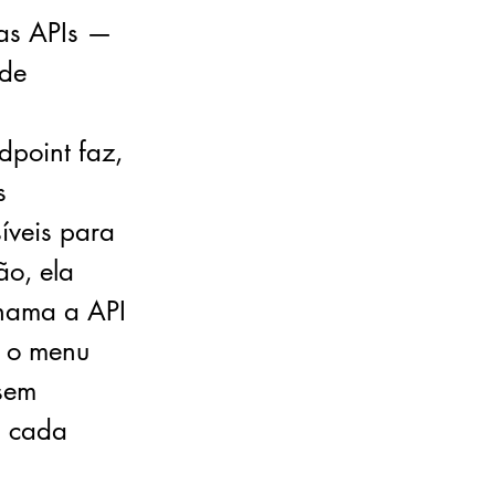
 as APIs —
 de
dpoint faz,
s
íveis para
ão, ela
chama a API
é o menu
sem
a cada