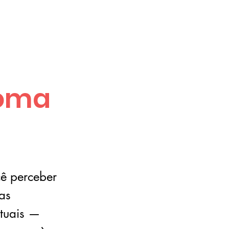
ioma
cê perceber
as
rtuais —