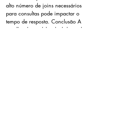
alto número de joins necessários
para consultas pode impactar o
tempo de resposta. Conclusão A
escolha do modelo ideal depende
dos requisitos específicos do
negócio: Se busca simplicidade e
rapidez em consultas, o Star
Schema é a melhor opção. Se a
redundância de dados for um
problema, o Snowflake Schema
pode ser a escolha mais eficiente.
Para cenários complexos com
múltiplos processos de negócios, o
Galaxy Schema oferece a
flexibilidade necessária.
Independentemente do modelo