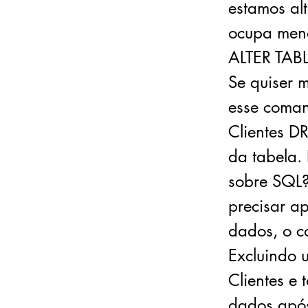
estamos al
ocupa men
ALTER TAB
Se quiser 
esse coman
Clientes D
da tabela.
sobre SQL?
precisar a
dados, o c
Excluindo 
Clientes e 
dados após