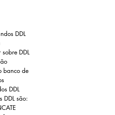
andos DDL
á
r sobre DDL
são
do banco de
os
dos DDL
s DDL são:
UNCATE