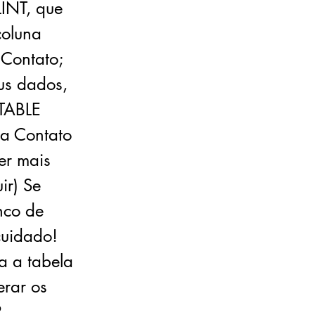
LINT, que
oluna
Contato;
us dados,
 TABLE
a Contato
er mais
ir) Se
nco de
cuidado!
a a tabela
erar os
P