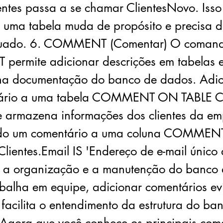
entes passa a se chamar ClientesNovo. Isso
o uma tabela muda de propósito e precisa
uado. 6. COMMENT (Comentar) O coman
rmite adicionar descrições em tabelas e
na documentação do banco de dados. Adi
ário a uma tabela COMMENT ON TABLE Cli
e armazena informações dos clientes da em
do um comentário a uma coluna COMME
entes.Email IS 'Endereço de e-mail único d
ita a organização e a manutenção do banco
abalha em equipe, adicionar comentários ev
facilita o entendimento da estrutura do ba
Agora que você conhece os principais co