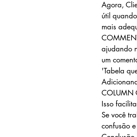
Agora, Cli
útil quand
mais adeq
COMMENT pe
ajudando 
um coment
'Tabela qu
Adicionan
COLUMN Cli
Isso facil
Se você tr
confusão e 
Conclusão 