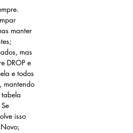
empre.
impar
mas manter
tes;
dados, mas
tre DROP e
la e todos
s, mantendo
 tabela
 Se
lve isso
sNovo;