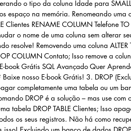
terando o tipo da coluna Idade para SMAL
os espaço na memória. Renomeando uma c
LE Clientes RENAME COLUMN Telefone TO 
mudar o nome de uma coluna sem alterar se
do resolve! Removendo uma coluna ALTER
ROP COLUMN Contato; Isso remove a colun
 E-book Grátis SQL Avançado Quer Aprend
 Baixe nosso E-book Grátis! 3. DROP (Exclu
pagar completamente uma tabela ou um ba
omando DROP é a solução – mas use com 
uma tabela DROP TABLE Clientes; Isso apag
todos os seus registros. Não há como recup
 isso! Excluindo um banco de dados DRO