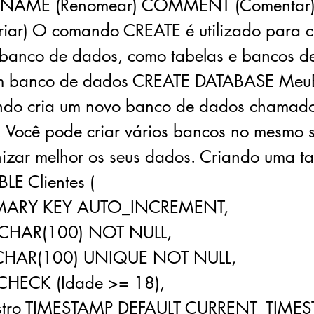
RENAME (Renomear) COMMENT (Comentar)
iar) O comando CREATE é utilizado para c
 banco de dados, como tabelas e bancos d
m banco de dados CREATE DATABASE Meu
ndo cria um novo banco de dados chamad
Você pode criar vários bancos no mesmo s
izar melhor os seus dados. Criando uma t
LE Clientes (
RIMARY KEY AUTO_INCREMENT,
CHAR(100) NOT NULL,
RCHAR(100) UNIQUE NOT NULL,
 CHECK (Idade >= 18),
stro TIMESTAMP DEFAULT CURRENT_TIME