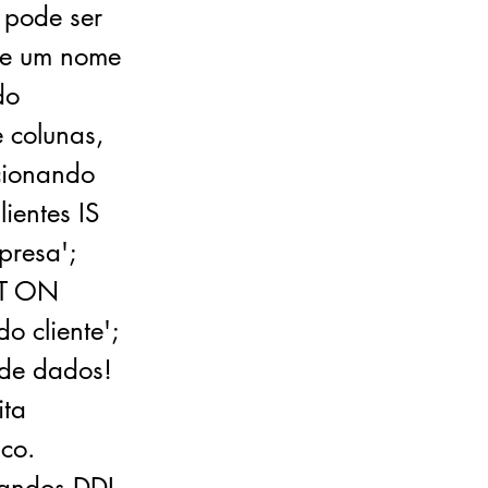
 pode ser
 de um nome
do
 colunas,
cionando
entes IS
presa';
NT ON
o cliente';
 de dados!
ita
nco.
mandos DDL