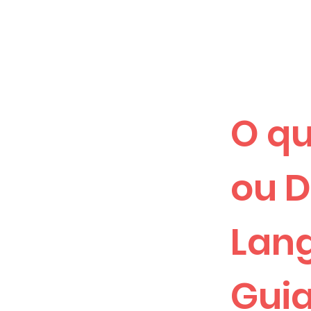
O q
ou D
Lan
Guia