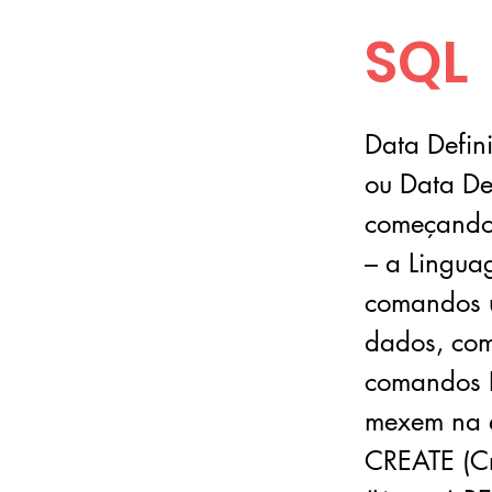
SQL
Data Defi
ou Data De
começando 
– a Lingua
comandos u
dados, com
comandos 
mexem na e
CREATE (Cr