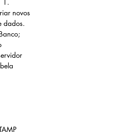
 1.
riar novos
e dados.
Banco;
o
ervidor
abela
STAMP