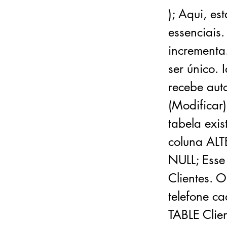
); Aqui, e
essenciais.
incrementa
ser único.
recebe aut
(Modificar
tabela exi
coluna AL
NULL; Esse
Clientes. 
telefone c
TABLE Cli