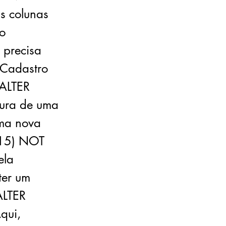
as colunas
to
 precisa
aCadastro
 ALTER
tura de uma
uma nova
(15) NOT
ela
ter um
ALTER
qui,