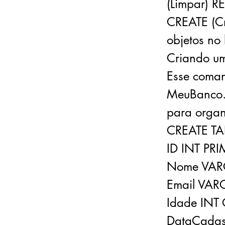
(Limpar) 
CREATE (Cr
objetos no
Criando u
Esse coma
MeuBanco. 
para organ
CREATE TAB
ID INT P
Nome VAR
Email VA
Idade INT
DataCada