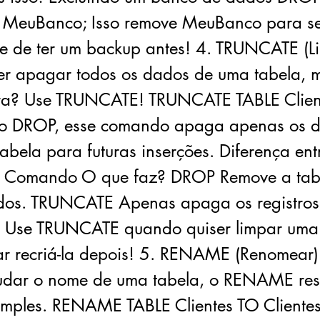
MeuBanco; Isso remove MeuBanco para s
-se de ter um backup antes! 4. TRUNCATE (L
r apagar todos os dados de uma tabela, 
ura? Use TRUNCATE! TRUNCATE TABLE Clien
do DROP, esse comando apaga apenas os 
abela para futuras inserções. Diferença en
Comando O que faz? DROP Remove a tabe
dos. TRUNCATE Apenas apaga os registro
a. Use TRUNCATE quando quiser limpar uma
ar recriá-la depois! 5. RENAME (Renomear)
udar o nome de uma tabela, o RENAME reso
imples. RENAME TABLE Clientes TO Cliente