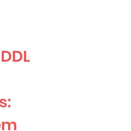
 DDL
s:
 em