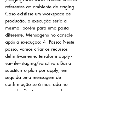
referentes ao ambiente de staging.
Caso existisse um workspace de
produção, a execução seria a
mesma, porém para uma pasta
diferente. Mensagens no console
após a execução: 4º Passo: Neste
passo, vamos criar os recursos
definitivamente. terraform apply -
var-file=staging/vars.tfvars Basta
substituir o plan por apply, em
seguida uma mensagem de
confirmação será mostrada no
console: Digite yes para aplicar os
recursos e aguarde o fim da
execução. Pronto, o Bucket S3 e a
SQS form criados! Agora você