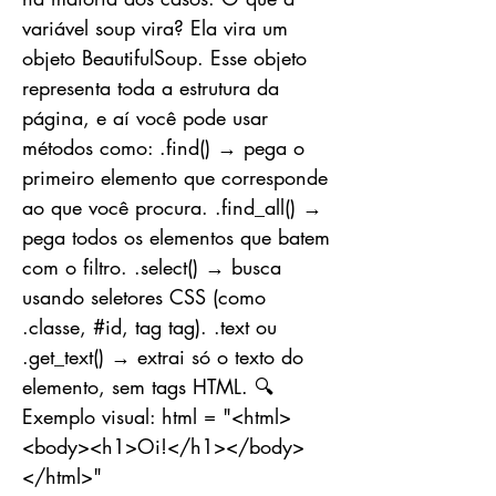
variável soup vira? Ela vira um
objeto BeautifulSoup. Esse objeto
representa toda a estrutura da
página, e aí você pode usar
métodos como: .find() → pega o
primeiro elemento que corresponde
ao que você procura. .find_all() →
pega todos os elementos que batem
com o filtro. .select() → busca
usando seletores CSS (como
.classe, #id, tag tag). .text ou
.get_text() → extrai só o texto do
elemento, sem tags HTML. 🔍
Exemplo visual: html = "<html>
<body><h1>Oi!</h1></body>
</html>"