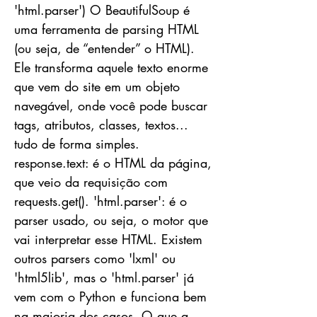
'html.parser') O BeautifulSoup é
uma ferramenta de parsing HTML
(ou seja, de “entender” o HTML).
Ele transforma aquele texto enorme
que vem do site em um objeto
navegável, onde você pode buscar
tags, atributos, classes, textos...
tudo de forma simples.
response.text: é o HTML da página,
que veio da requisição com
requests.get(). 'html.parser': é o
parser usado, ou seja, o motor que
vai interpretar esse HTML. Existem
outros parsers como 'lxml' ou
'html5lib', mas o 'html.parser' já
vem com o Python e funciona bem
na maioria dos casos. O que a