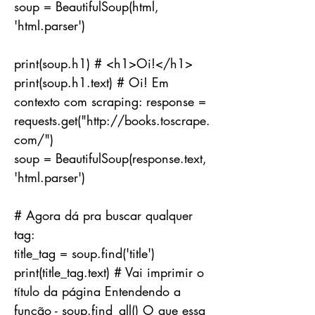
soup = BeautifulSoup(html,
'html.parser')
print(soup.h1) # <h1>Oi!</h1>
print(soup.h1.text) # Oi! Em
contexto com scraping: response =
requests.get("
http://books.toscrape.
com/")
soup = BeautifulSoup(response.text,
'html.parser')
# Agora dá pra buscar qualquer
tag:
title_tag = soup.find('title')
print(title_tag.text) # Vai imprimir o
título da página Entendendo a
função - soup.find_all() O que essa