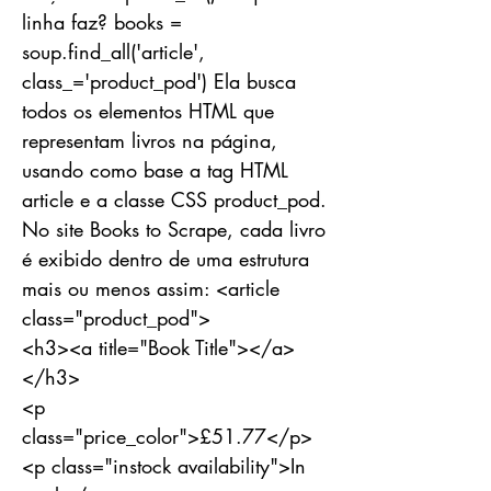
linha faz? books =
soup.find_all('article',
class_='product_pod') Ela busca
todos os elementos HTML que
representam livros na página,
usando como base a tag HTML
article e a classe CSS product_pod.
No site Books to Scrape, cada livro
é exibido dentro de uma estrutura
mais ou menos assim: <article
class="product_pod">
<h3><a title="Book Title"></a>
</h3>
<p
class="price_color">£51.77</p>
<p class="instock availability">In