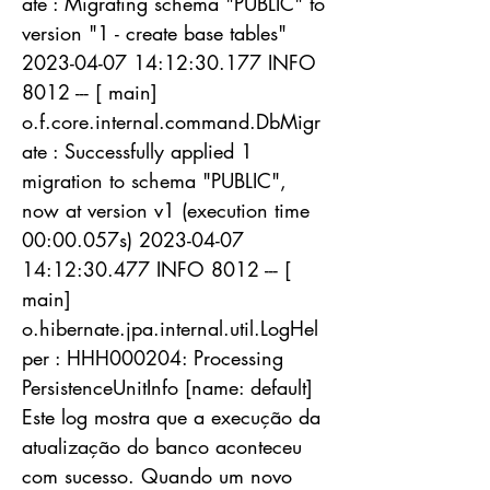
ate : Migrating schema "PUBLIC" to
version "1 - create base tables"
2023-04-07 14
:12:30.177 INFO
8012 --- [ main]
o.f.core.internal.command.DbMigr
ate : Successfully applied 1
migration to schema "PUBLIC",
now at version v1 (execution time
00:00.057s)
2023-04-07
14
:12:30.477 INFO 8012 --- [
main]
o.hibernate.jpa.internal.util.LogHel
per : HHH000204: Processing
PersistenceUnitInfo [name: default]
Este log mostra que a execução da
atualização do banco aconteceu
com sucesso. Quando um novo