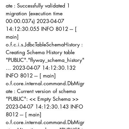
ate : Successfully validated 1
migration (execution time
00:00.037s)
2023-04-07
14
:12:30.055 INFO 8012 --- [
main]
o.f.c.i.s.JdbcTableSchemaHistory :
Creating Schema History table
"PUBLIC"."flyway_schema_history"
...
2023-04-07 14
:12:30.132
INFO 8012 --- [ main]
o.f.core.internal.command.DbMigr
ate : Current version of schema
"PUBLIC": << Empty Schema >>
2023-04-07 14
:12:30.143 INFO
8012 --- [ main]
o.f.core.internal.command.DbMigr