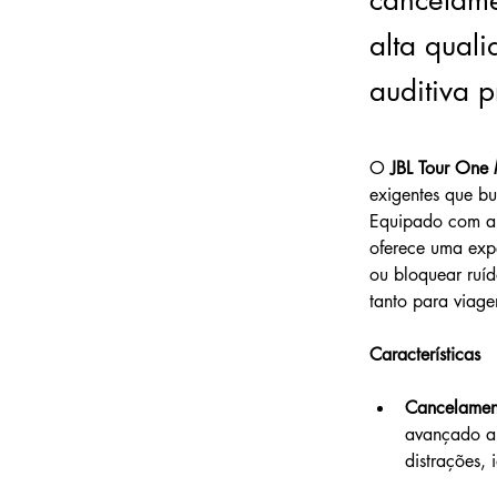
cancelame
alta qual
auditiva 
O 
JBL Tour One
exigentes que b
Equipado com a m
oferece uma expe
ou bloquear ruíd
tanto para viage
Características
Cancelamen
avançado aj
distrações,