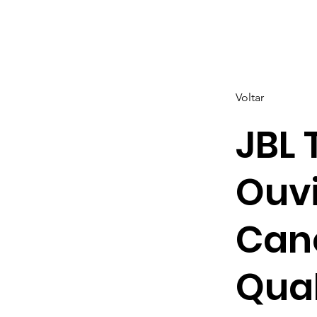
Voltar
JBL 
Ouv
Can
Qua