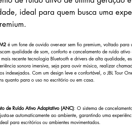
nto de ruído ativo de última geração 
idade, ideal para quem busca uma expe
premium.
 M2
 é um fone de ouvido over-ear sem fio premium, voltado para u
uscam qualidade de som, conforto e cancelamento de ruído ativo
ais recente tecnologia Bluetooth e drivers de alta qualidade, e
riência sonora imersiva, seja para ouvir música, realizar chama
os indesejados. Com um design leve e confortável, o JBL Tour On
ns quanto para o uso no escritório ou em casa.
to de Ruído Ativo Adaptativo (ANC)
: O sistema de cancelamento
usta-se automaticamente ao ambiente, garantindo uma experiênci
 ideal para escritórios ou ambientes movimentados.