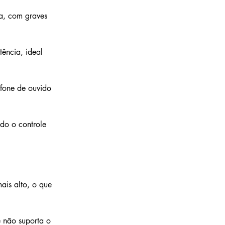
a, com graves 
ência, ideal 
 fone de ouvido 
ndo o controle 
is alto, o que 
e não suporta o 