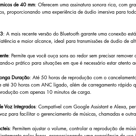
nâmicos de 40 mm
: Oferecem uma assinatura sonora rica, com gra
os, proporcionando uma experiência de áudio imersiva para todos
.3
: A mais recente versão do Bluetooth garante uma conexão estáve
atência e maior alcance, ideal para transmissões de áudio de al
ente
: Permite que você ouça sons ao redor sem precisar remover o
nando-o prático para situações em que é necessário estar atento 
Longa Duração
: Até 50 horas de reprodução com o cancelamento
e até 30 horas com ANC ligado, além de carregamento rápido q
produção com apenas 10 minutos de carga.
de Voz Integrados
: Compatível com Google Assistant e Alexa, per
 voz para facilitar o gerenciamento de músicas, chamadas e outra
cteis
: Permitem ajustar o volume, controlar a reprodução de músi
retamente pelos fones, proporcionando uma experiência de uso in