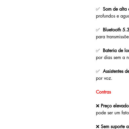
✅  
Som de alta 
profundos e agud
✅  
Bluetooth 5.
para transmissõ
✅  
Bateria de l
por dias sem a n
✅  
Assistentes d
por voz.
Contras
❌ 
Preço elevado
pode ser um fato
❌ 
Sem suporte a