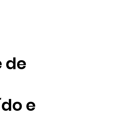
e de
do e