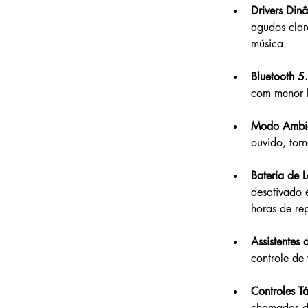
Drivers Di
agudos clar
música.
Bluetooth 5
com menor l
Modo Ambi
ouvido, tor
Bateria de 
desativado 
horas de re
Assistentes 
controle de
Controles Tá
chamadas di