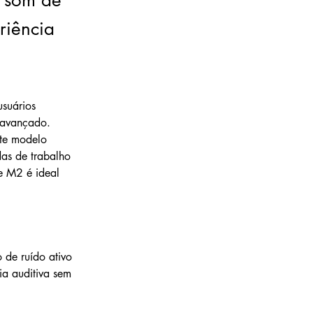
e som de
riência
suários 
 avançado. 
ste modelo 
das de trabalho 
e M2 é ideal 
 de ruído ativo 
a auditiva sem 