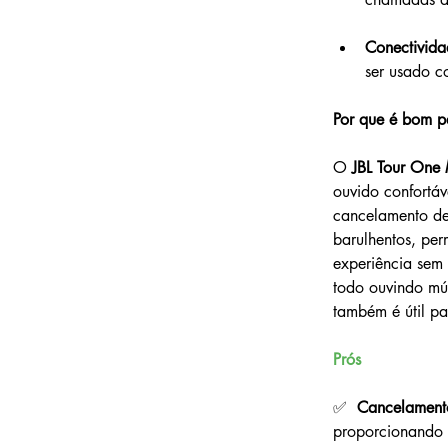
Conectivid
ser usado c
Por que é bom p
O 
JBL Tour One
ouvido confortáv
cancelamento de 
barulhentos, pe
experiência sem 
todo ouvindo mú
também é útil pa
Prós
✅  
Cancelamento
proporcionando 