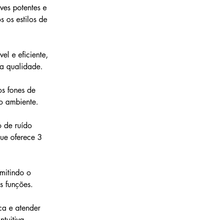
ves potentes e 
 os estilos de 
l e eficiente, 
ta qualidade.
s fones de 
ao ambiente.
 de ruído 
ue oferece 3 
mitindo o 
s funções.
ca e atender 
tuitiva.