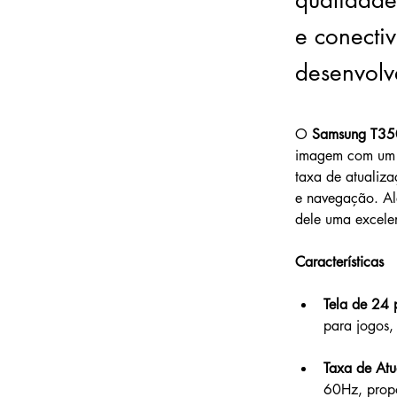
qualidad
e conecti
desenvolv
O 
Samsung T35
imagem com um d
taxa de atualiza
e navegação. Al
dele uma excele
Características
Tela de 24
para jogos,
Taxa de At
60Hz, propo