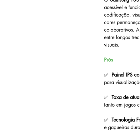
acessível e fun
codificação, vis
cores permaneçam
colaborativos. 
entre longos tre
visuais.
Prós
✅  
Painel IPS co
para visualização
✅  
Taxa de atu
tanto em jogos c
✅  
Tecnologia F
e gagueiras dura