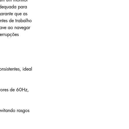
adequada para 
garante que as 
ntes de trabalho 
ave ao navegar 
terrupções 
nsistentes, ideal 
tores de 60Hz, 
evitando rasgos 