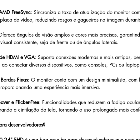
 AMD FreeSync
: Sincroniza a taxa de atualização do monitor com
placa de vídeo, reduzindo rasgos e gagueiras na imagem durant
Oferece ângulos de visão amplos e cores mais precisas, garantin
visual consistente, seja de frente ou de ângulos laterais.
ade HDMI e VGA
: Suporta conexões modernas e mais antigas, per
e ao conectar diversos dispositivos, como consoles, PCs ou laptop
Bordas Finas
: O monitor conta com um design minimalista, com 
 proporcionando uma experiência mais imersiva.
ver e Flicker-Free
: Funcionalidades que reduzem a fadiga ocular, 
inando a cintilação da tela, tornando o uso prolongado mais conf
ara desenvolvedores?
0 24" FHD
 é uma boa escolha para desenvolvedores que procur