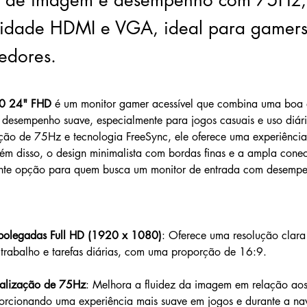
e de imagem e desempenho com 75Hz,
vidade HDMI e VGA, ideal para gamers
edores.
0 24" FHD
 é um monitor gamer acessível que combina uma boa 
esempenho suave, especialmente para jogos casuais e uso diár
ção de 75Hz e tecnologia FreeSync, ele oferece uma experiência
ém disso, o design minimalista com bordas finas e a ampla conec
nte opção para quem busca um monitor de entrada com desempe
 polegadas Full HD (1920 x 1080)
: Oferece uma resolução clara 
 trabalho e tarefas diárias, com uma proporção de 16:9.
ualização de 75Hz
: Melhora a fluidez da imagem em relação aos 
rcionando uma experiência mais suave em jogos e durante a n