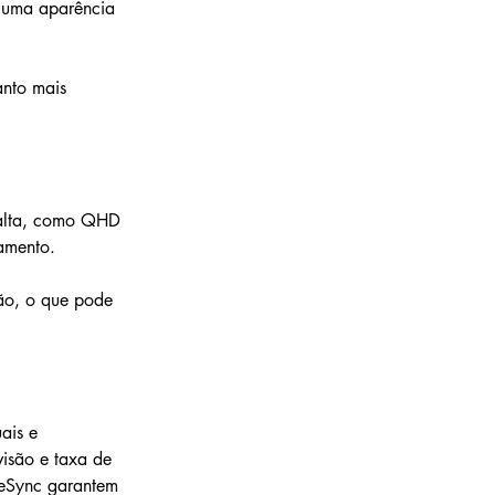
a uma aparência 
anto mais 
 alta, como QHD 
amento.
ção, o que pode 
ais e 
isão e taxa de 
eeSync garantem 