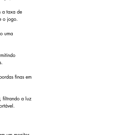
 a taxa de 
e o jogo.
do uma 
mitindo 
s.
bordas finas em 
filtrando a luz 
ortável.
am um monitor 