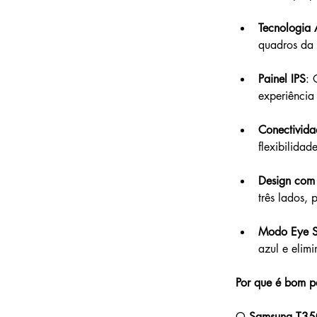
Tecnologia
quadros da 
Painel IPS
: 
experiência 
Conectivid
flexibilidad
Design com 
três lados,
Modo Eye Sa
azul e elim
Por que é bom p
O 
Samsung T35