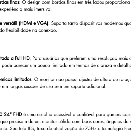
rdas finas
: O design com bordas finas em três lados proporcion
xperiência mais imersiva.
e versátil (HDMI e VGA)
: Suporta tanto dispositivos modernos qu
ndo flexibilidade na conexão.
itada a Full HD
: Para usuários que preferem uma resolução mais
D pode parecer um pouco limitado em termos de clareza e detalh
ômicos limitados
: O monitor não possui ajustes de altura ou rota
to em longas sessões de uso sem um suporte adicional.
0 24" FHD
 é uma escolha acessível e confiável para gamers casu
 que precisam de um monitor sólido com boas cores, ângulos de v
nte. Sua tela IPS, taxa de atualização de 75Hz e tecnologia Fr