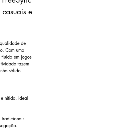
 FreeSync
 casuais e
qualidade de 
io. Com uma 
 fluida em jogos 
tividade fazem 
nho sólido.
e nítida, ideal 
tradicionais 
avegação.