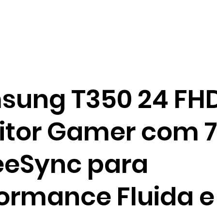
sung T350 24 FHD
itor Gamer com 
eeSync para
ormance Fluida e