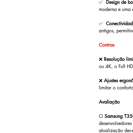
✅  
Design de bo
moderna e uma e
✅  
Conectividad
antigos, permiti
Contras
❌ 
Resolução lim
ou 4K, o Full H
❌ 
Ajustes ergon
limitar o confor
Avaliação
O 
Samsung T35
desenvolvedores
atualização dece