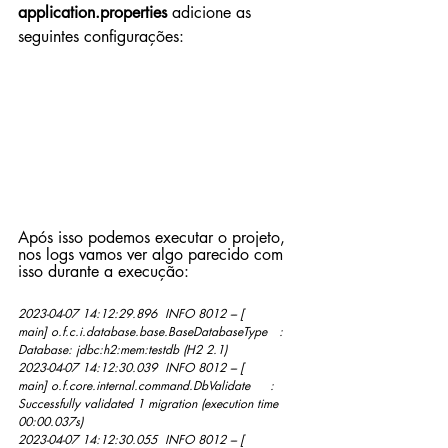
application.properties 
adicione as 
seguintes configurações:
Após isso podemos executar o projeto, 
nos logs vamos ver algo parecido com 
isso durante a execução:
2023-04-07 14:12:29.896  INFO 8012 --- [           
main] o.f.c.i.database.base.BaseDatabaseType   : 
Database: jdbc:h2:mem:testdb (H2 2.1)
2023-04-07 14:12:30.039  INFO 8012 --- [           
main] o.f.core.internal.command.DbValidate     : 
Successfully validated 1 migration (execution time 
00:00.037s)
2023-04-07 14:12:30.055  INFO 8012 --- [           