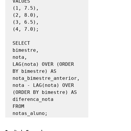
VALUES 

(1, 7.5),

(2, 8.0),

(3, 6.5),

(4, 7.0);

SELECT 

bimestre,

nota,

LAG(nota) OVER (ORDER 
BY bimestre) AS 
nota_bimestre_anterior,

nota - LAG(nota) OVER 
(ORDER BY bimestre) AS 
diferenca_nota

FROM 

notas_aluno;