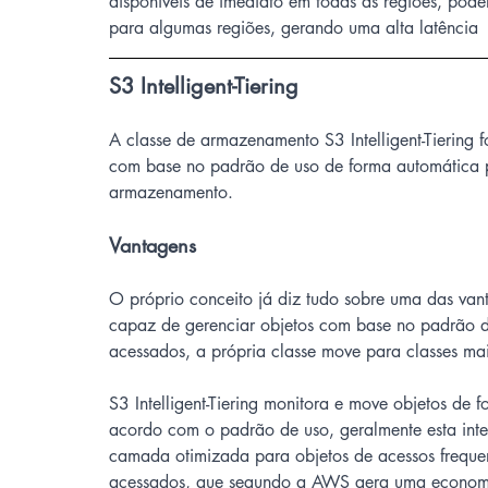
disponíveis de imediato em todas as regiões, pode
para algumas regiões, gerando uma alta latência
S3 Intelligent-Tiering
A classe de armazenamento S3 Intelligent-Tiering 
com base no padrão de uso de forma automática 
armazenamento. 
Vantagens
O próprio conceito já diz tudo sobre uma das vantag
capaz de gerenciar objetos com base no padrão de
acessados, a própria classe move para classes m
S3 Intelligent-Tiering monitora e move objetos d
acordo com o padrão de uso, geralmente esta int
camada otimizada para objetos de acessos frequ
acessados, que segundo a AWS gera uma economi