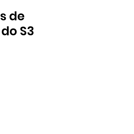
es de
do S3