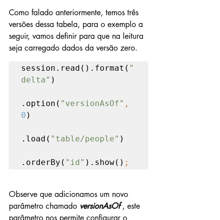
Como falado anteriormente, temos três 
versões dessa tabela, para o exemplo a 
seguir, vamos definir para que na leitura 
seja carregado dados da versão zero.
session.read().format(
"
delta"
)

.option(
"versionAsOf"
, 
0
)

.load(
"table/people"
)

.orderBy(
"id"
).show()
;
Observe que adicionamos um novo 
parâmetro chamado 
versionAsOf
 , este 
parâmetro nos permite configurar o 