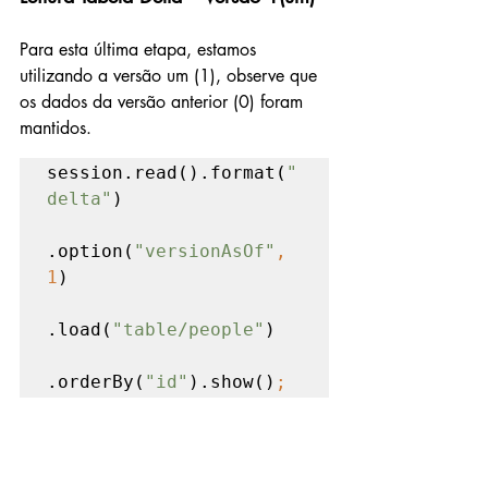
Para esta última etapa, estamos 
utilizando a versão um (1), observe que 
os dados da versão anterior (0) foram 
mantidos.
session.read().format(
"
delta"
)

.option(
"versionAsOf"
, 
1
)

.load(
"table/people"
)

.orderBy(
"id"
).show()
;