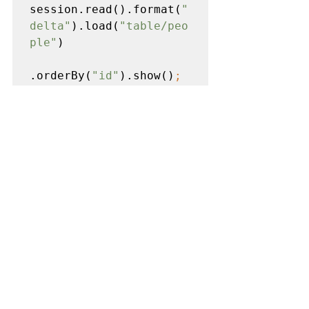
session.read().format(
"
delta"
).load(
"table/peo
ple"
)

.orderBy(
"id"
).show()
;