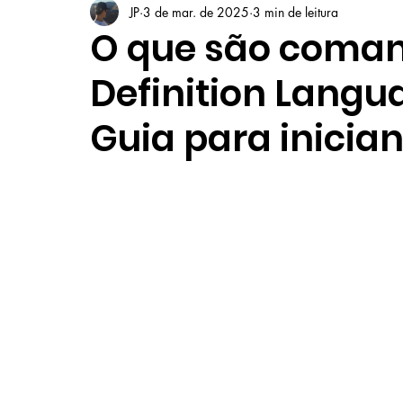
JP
3 de mar. de 2025
3 min de leitura
O que são coman
Definition Lang
Guia para inicia