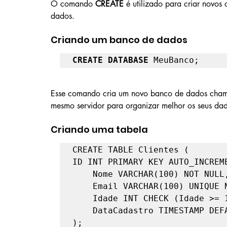
O comando 
CREATE
 é utilizado para criar novo
dados.
Criando um banco de dados
CREATE DATABASE
 MeuBanco;
Esse comando cria um novo banco de dados cham
mesmo servidor para organizar melhor os seus da
Criando uma tabela
CREATE TABLE Clientes (

ID INT PRIMARY KEY AUTO_INCREME
	Nome VARCHAR(100) NOT NULL,

	Email VARCHAR(100) UNIQUE NOT NULL,

 	Idade INT CHECK (Idade >= 18),

	DataCadastro TIMESTAMP DEFAULT CURRENT_TIMESTAMP

);