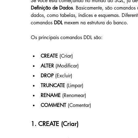
Se você está começando no mundo do SQL, já deve
Definição de Dados
. Basicamente, são comandos u
dados, como tabelas, índices e esquemas. Diferen
comandos 
DDL
 mexem na estrutura do banco.
Os principais comandos DDL são:
CREATE
 (Criar)
ALTER
 (Modificar)
DROP
 (Excluir)
TRUNCATE
 (Limpar)
RENAME
 (Renomear)
COMMENT
 (Comentar)
1. CREATE (Criar)