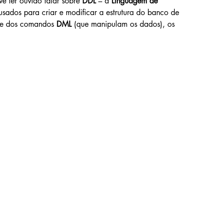
 ter ouvido falar sobre 
DDL
 – a 
Linguagem de 
sados para criar e modificar a estrutura do banco de 
te dos comandos 
DML
 (que manipulam os dados), os 