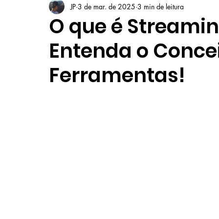
JP
3 de mar. de 2025
3 min de leitura
O que é Streami
Entenda o Concei
Ferramentas!