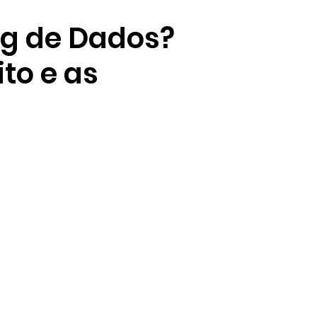
ng de Dados?
to e as