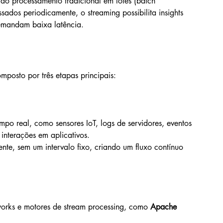
do processamento tradicional em lotes (batch 
ados periodicamente, o streaming possibilita insights 
demandam baixa latência.
posto por três etapas principais:
po real, como sensores IoT, logs de servidores, eventos 
 interações em aplicativos.
te, sem um intervalo fixo, criando um fluxo contínuo 
orks e motores de stream processing, como 
Apache 