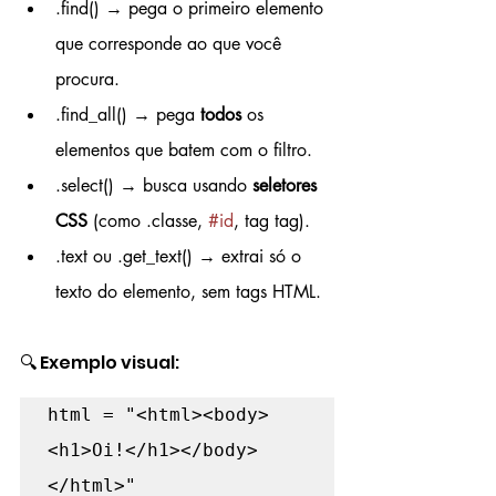
.find() → pega o primeiro elemento 
que corresponde ao que você 
procura.
.find_all() → pega 
todos
 os 
elementos que batem com o filtro.
.select() → busca usando 
seletores 
CSS
 (como .classe, 
#id
, tag tag).
.text ou .get_text() → extrai só o 
texto do elemento, sem tags HTML.
🔍 Exemplo visual:
html = "<html><body>
<h1>Oi!</h1></body>
</html>"
