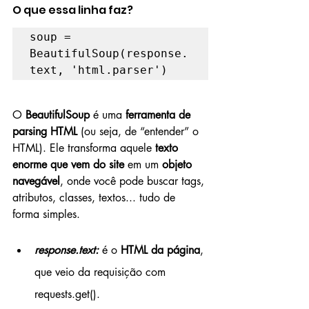
O que essa linha faz?
soup = 
BeautifulSoup(response.
text, 'html.parser')
O 
BeautifulSoup
 é uma 
ferramenta de 
parsing HTML
 (ou seja, de “entender” o 
HTML). Ele transforma aquele 
texto 
enorme que vem do site
 em um 
objeto 
navegável
, onde você pode buscar tags, 
atributos, classes, textos... tudo de 
forma simples.
response.text:
 é o 
HTML da página
, 
que veio da requisição com 
requests.get().