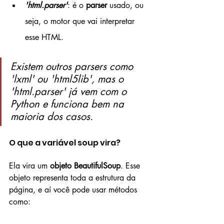
'html.parser'
: é o 
parser
 usado, ou 
seja, o motor que vai interpretar 
esse HTML.
Existem outros parsers como 
'lxml' ou 'html5lib', mas o 
'html.parser' já vem com o 
Python e funciona bem na 
maioria dos casos.
O que a variável soup vira?
Ela vira um 
objeto BeautifulSoup
. Esse 
objeto representa toda a estrutura da 
página, e aí você pode usar métodos 
como: