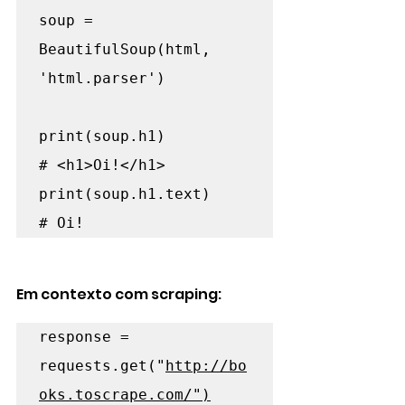
soup = 
BeautifulSoup(html, 
'html.parser')

print(soup.h1)           
# <h1>Oi!</h1>

print(soup.h1.text)      
# Oi!
Em contexto com scraping:
response = 
requests.get("
http://bo
oks.toscrape.com/")