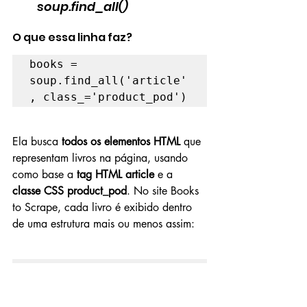
soup.find_all()
O que essa linha faz?
books = 
soup.find_all('article'
, class_='product_pod')
Ela busca 
todos os elementos HTML
 que 
representam livros na página, usando 
como base a 
tag HTML article
 e a 
classe CSS product_pod
. No site Books 
to Scrape, cada livro é exibido dentro 
de uma estrutura mais ou menos assim:
<
article
class="
product_pod
">

	<h3><a title="Book 