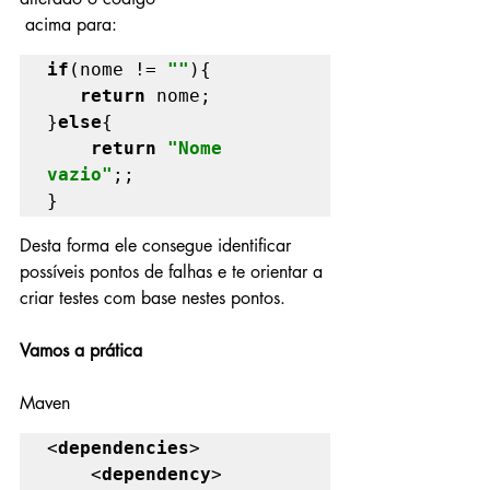
 acima para:
if
(nome != 
""
){

return 
nome;

}
else
{

return 
"Nome 
vazio"
;;

}
Desta forma ele consegue identificar 
possíveis pontos de falhas e te orientar a 
criar testes com base nestes pontos.
Vamos a prática
Maven
<
dependencies
>

    <
dependency
>
