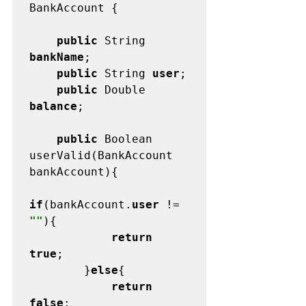
BankAccount {

public 
String 
bankName
;

public 
String 
user
;

public 
Double 
balance
;

public 
Boolean 
userValid(BankAccount 
bankAccount){

if
(bankAccount.
user 
!= 
""
){

return 
true
;

        }
else
{

return 
false
;
