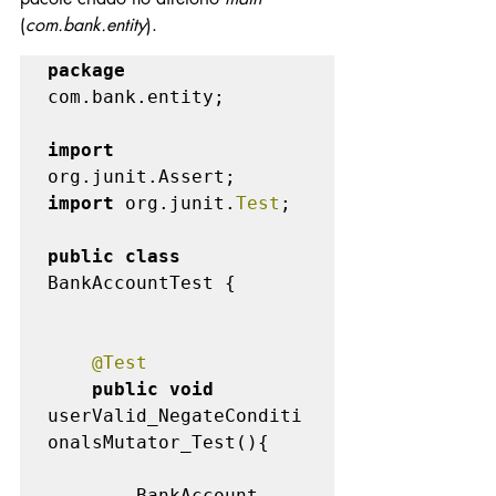
(
com.bank.entity
).
package 
com.bank.entity;

import 
import 
org.junit.
Test
;

public class 
BankAccountTest {

@Test

public void 
userValid_NegateConditi
onalsMutator_Test(){

        BankAccount 