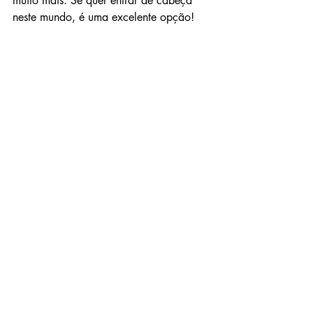
muito mais. Se quer entrar de cabeça 
neste mundo, é uma excelente opção!