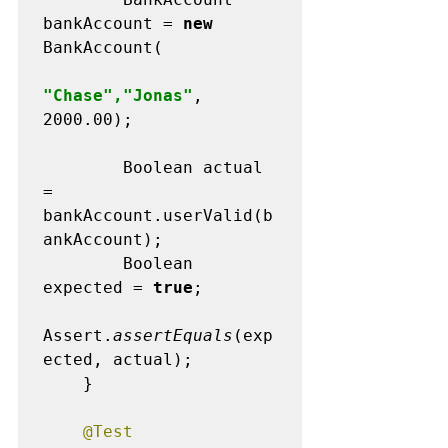
bankAccount = 
new 
BankAccount(

"Chase","Jonas"
, 
2000.00);

        Boolean actual 
= 
bankAccount.userValid(b
ankAccount);

        Boolean 
expected = 
true
;

Assert.
assertEquals
(exp
ected, actual);

    }

@Test
