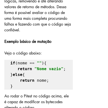
lógicas, removendo e até alterando 
valores de retorno de métodos. Dessa 
forma é possível avaliar o código de 
uma forma mais completa procurando 
falhas e fazendo com que o código seja 
confiável.
Exemplo básico de mutação 
Veja o código abaixo:
if
(nome == 
""
){

return 
"Nome vazio"
;

}
else
{

return 
nome;

}
Ao rodar o Pitest no código acima, ele 
é capaz de modificar os bytecodes 
alterado o código