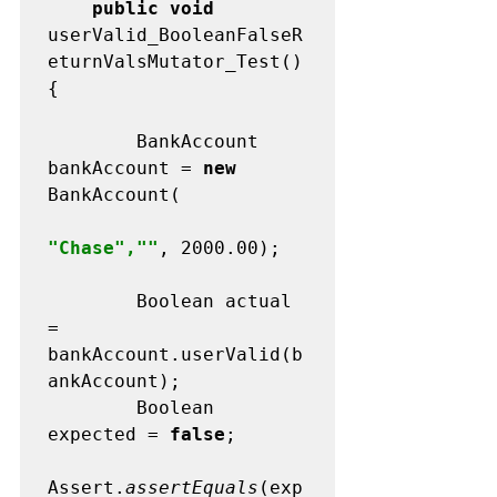
public void 
userValid_BooleanFalseR
eturnValsMutator_Test()
{

        BankAccount 
bankAccount = 
new 
BankAccount(

"Chase",""
, 2000.00);

        Boolean actual 
= 
bankAccount.userValid(b
ankAccount);

        Boolean 
expected = 
false
;

Assert.
assertEquals
(exp