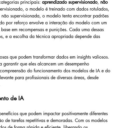
ategorias principais: 
aprendizado supervisionado
, 
não 
ervisionado, o modelo é treinado com dados rotulados, 
não supervisionada, o modelo tenta encontrar padrões 
ado por reforço envolve a interação do modelo com um 
m base em recompensas e punições. Cada uma dessas 
os, e a escolha da técnica apropriada depende das 
sas que podem transformar dados em insights valiosos. 
ra garantir que eles alcancem um desempenho 
compreensão do funcionamento dos modelos de IA e do 
evante para profissionais de diversas áreas, desde 
.
ento de IA
efícios que podem impactar positivamente diferentes 
ão de tarefas repetitivas e demoradas. Com os modelos 
os de forma rápida e eficiente, liberando os 