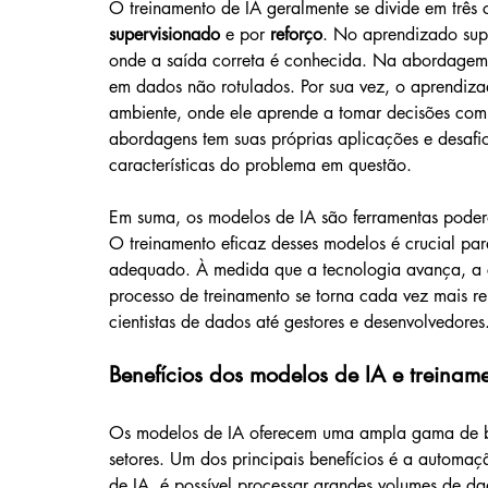
O treinamento de IA geralmente se divide em três c
supervisionado 
e por 
reforço
. No aprendizado sup
onde a saída correta é conhecida. Na abordagem 
em dados não rotulados. Por sua vez, o aprendiz
ambiente, onde ele aprende a tomar decisões co
abordagens tem suas próprias aplicações e desafi
características do problema em questão.
Em suma, os modelos de IA são ferramentas podero
O treinamento eficaz desses modelos é crucial pa
adequado. À medida que a tecnologia avança, a 
processo de treinamento se torna cada vez mais rel
cientistas de dados até gestores e desenvolvedores
Benefícios dos modelos de IA e treinam
Os modelos de IA oferecem uma ampla gama de ben
setores. Um dos principais benefícios é a automaç
de IA, é possível processar grandes volumes de dad