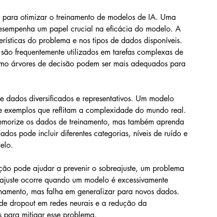
s para otimizar o treinamento de modelos de IA. Uma 
desempenha um papel crucial na eficácia do modelo. A 
rísticas do problema e nos tipos de dados disponíveis. 
são frequentemente utilizados em tarefas complexas de 
mo árvores de decisão podem ser mais adequados para 
de dados diversificados e representativos. Um modelo 
e exemplos que reflitam a complexidade do mundo real. 
emorize os dados de treinamento, mas também aprenda 
ados pode incluir diferentes categorias, níveis de ruído e 
elo.
ação pode ajudar a prevenir o sobreajuste, um problema 
ajuste ocorre quando um modelo é excessivamente 
namento, mas falha em generalizar para novos dados. 
 de dropout em redes neurais e a redução da 
 para mitigar esse problema.