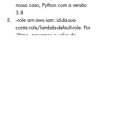
nosso caso, Python com a versão 
3.8
--role arn:aws:iam::id-da-sua-
conta:role/lambda-default-role: Por 
último, passamos o valor do 
parâmetro role. O valor deste 
parâmetro é mostrado no output 
após a criação da role, no campo 
Arn
, basta copiar e colar.
Pronto, agora que você entendeu, basta 
executar via terminal para a criação 
definitiva do Lambda.
Veja que o Lambda foi criado com 
sucesso, agora vamos fazer algumas 
invocações para que o Lambda seja 
executado.