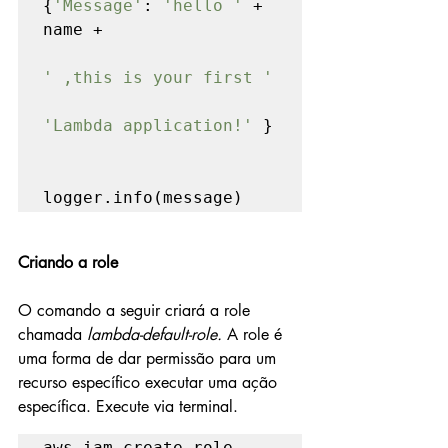
{
'Message'
: 
'hello ' 
+ 
name + 

' ,this is your first '

'Lambda application!' 
}

logger.info(message)
Criando a role
O comando a seguir criará a role 
chamada 
lambda-default-role. 
A role é 
uma forma de dar permissão para um 
recurso específico executar uma ação 
específica. Execute via terminal.
aws iam create-role --