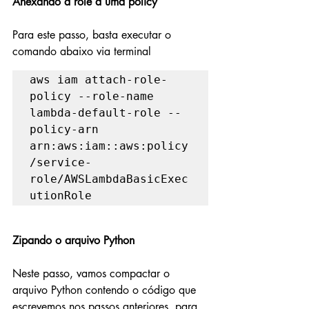
Anexando a role á uma policy
Para este passo, basta executar o 
comando abaixo via terminal
aws iam attach-role-
policy --role-name 
lambda-default-role --
policy-arn 
arn:aws:iam::aws:policy
/service-
role/AWSLambdaBasicExec
utionRole
Zipando o arquivo Python
Neste passo, vamos compactar o 
arquivo Python contendo o código que 
escrevemos nos passos anteriores, para 