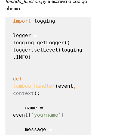
lambda_function.py
 e escreva o código 
abaixo.
import 
logging

logger = 
logging.getLogger()

logger.setLevel(logging
.INFO)

def 
lambda_handler
(event
, 
context
):

    name = 
event[
'yourname'
]

    message = 