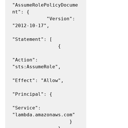
"AssumeRolePolicyDocume
nt": {

            "Version": 
"2012-10-17", 

"Statement": [

                {

"Action": 
"sts:AssumeRole", 

"Effect": "Allow", 

"Principal": {

"Service": 
"lambda.amazonaws.com"

                    }
