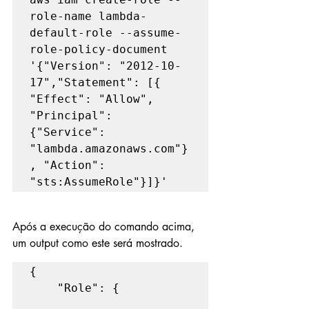
role-name lambda-
default-role --assume-
role-policy-document 
'{"Version": "2012-10-
17","Statement": [{ 
"Effect": "Allow", 
"Principal": 
{"Service": 
"lambda.amazonaws.com"}
, "Action": 
"sts:AssumeRole"}]}'
Após a execução do comando acima, 
um output como este será mostrado.
{

    "Role": {
