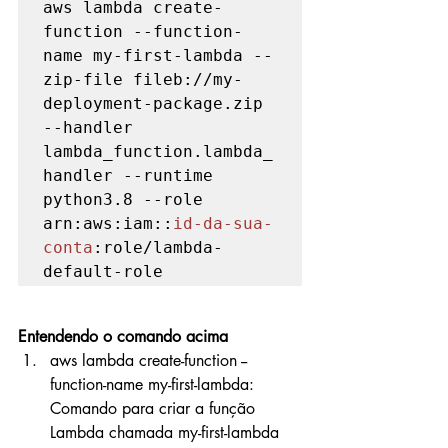
aws lambda create-
function --function-
name my-first-lambda --
zip-file fileb://my-
deployment-package.zip 
--handler 
lambda_function.lambda_
handler --runtime 
python3.8 --role 
arn:aws:iam::
id-da-sua-
conta
:role/lambda-
default-role
Entendendo o comando acima
aws lambda create-function --
function-name my-first-lambda: 
Comando para criar a função 
Lambda chamada my-first-lambda