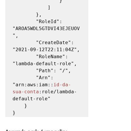
                }

            ]

        }, 

        "RoleId": 
"AROA5WDL5GTDVI43EJEUOV
", 

        "CreateDate": 
"2021-09-12T22:11:04Z", 

        "RoleName": 
"lambda-default-role", 

        "Path": "/", 

        "Arn": 
"arn:aws:iam::
id-da-
sua-conta
:role/lambda-
default-role"

    }

}